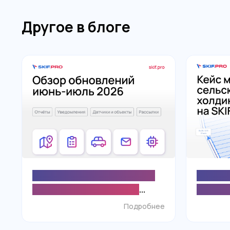
Другое в блоге
Новые возможности отчётов,
Крупный
уведомлений и настройки
мигриру
объектов в SKIF.PRO
для кон
Подробнее
повышен