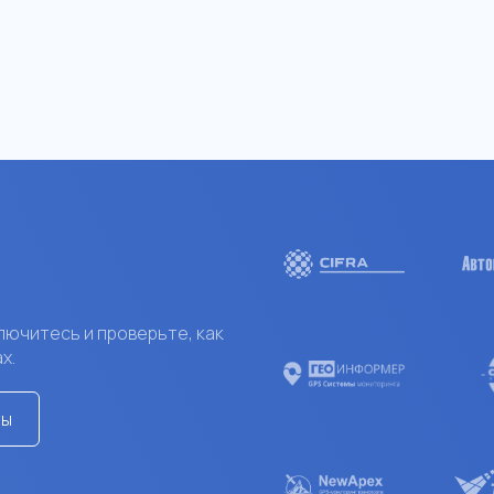
х работах
устройств
лючитесь и проверьте, как
х.
ты