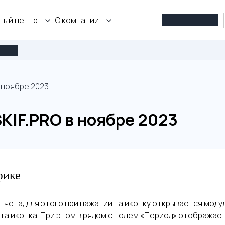
ный центр
О компании
8 800 101-75-43
F.PRO
 ноябре 2023
KIF.PRO в ноябре 2023
фике
чета, для этого при нажатии на иконку открывается моду
та иконка. При этом в рядом с полем «Период» отображае