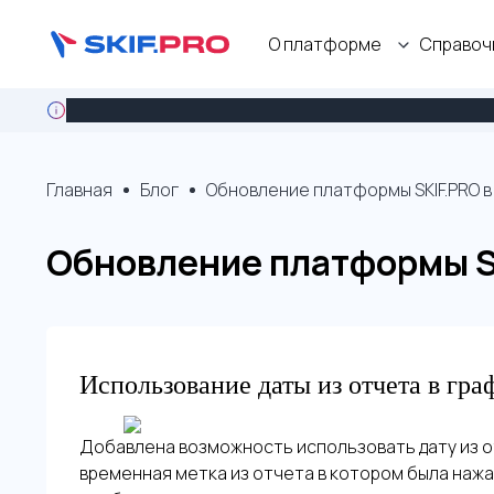
О платформе
Справоч
Кейс: крупный агрохолдинг мигрирует с Wialon на SKI
Главная
Блог
Обновление платформы SKIF.PRO в
Обновление платформы S
Использование даты из отчета в гра
Добавлена возможность использовать дату из от
временная метка из отчета в котором была нажа