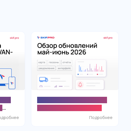
Taiga
Что нового в SKIF.PRO? Обзор
и
обновлений май-июнь 2026
ого
одробнее
Подробнее