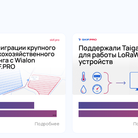
 агрохолдинг
Поддержка протокола 
ет с Wialon на SKIF.PRO
расширила возможност
троля техники и
SKIF.PRO для экономичн
Подробнее
П
ия точности данных о
мониторинга LoRaWAN-