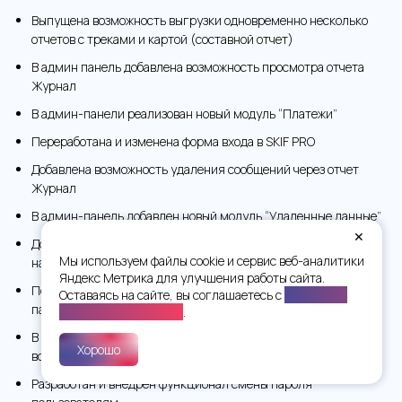
Выпущена возможность выгрузки одновременно несколько
отчетов с треками и картой (составной отчет)
В админ панель добавлена возможность просмотра отчета
Журнал
В админ-панели реализован новый модуль “Платежи”
Переработана и изменена форма входа в SKIF PRO
Добавлена возможность удаления сообщений через отчет
Журнал
В админ-панель добавлен новый модуль “Удаленные данные”
✕
Доработан отчет Стиль вождения, добавлен график
Мы используем файлы cookie и сервис веб-аналитики
нарушений с группировкой по водителям
Яндекс Метрика для улучшения работы сайта.
Появилась возможность самостоятельного добавления
Оставаясь на сайте, вы соглашаетесь с
Политикой
параметров в систему
конфиденциальности
.
В датчиках в форме создания объектов появилась
Хорошо
возможность добавить датчик- валидатор
Разработан и внедрен функционал смены пароля