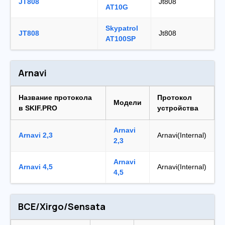
JT808
Jt808
AT10G
Skypatrol
JT808
Jt808
AT100SP
Arnavi
Название протокола
Протокол
Модели
в SKIF.PRO
устройства
Arnavi
Arnavi 2,3
Arnavi(Internal)
2,3
Arnavi
Arnavi 4,5
Arnavi(Internal)
4,5
BCE/Xirgo/Sensata