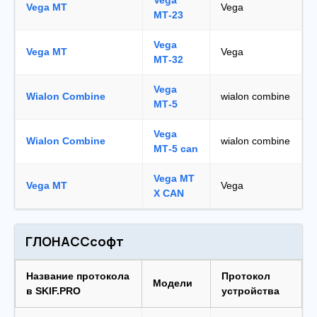
Vega
Vega MT
Vega
МТ-23
Vega
Vega MT
Vega
МТ-32
Vega
Wialon Combine
wialon combine
МТ-5
Vega
Wialon Combine
wialon combine
МТ-5 can
Vega MT
Vega MT
Vega
X CAN
ГЛОНАССсофт
Название протокола
Протокол
Модели
в SKIF.PRO
устройства