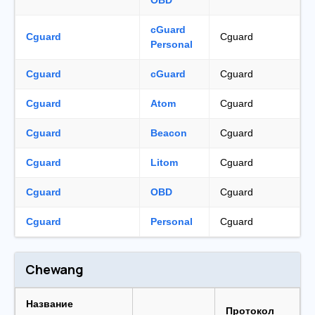
OBD
cGuard
Cguard
Cguard
Personal
Cguard
cGuard
Cguard
Cguard
Atom
Cguard
Cguard
Beacon
Cguard
Cguard
Litom
Cguard
Cguard
OBD
Cguard
Cguard
Personal
Cguard
Chewang
Название
Протокол