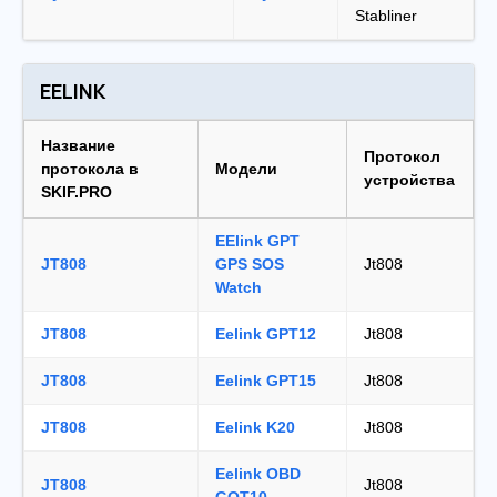
Stabliner
EELINK
Название
Протокол
протокола в
Модели
устройства
SKIF.PRO
EElink GPT
JT808
GPS SOS
Jt808
Watch
JT808
Eelink GPT12
Jt808
JT808
Eelink GPT15
Jt808
JT808
Eelink K20
Jt808
Eelink OBD
JT808
Jt808