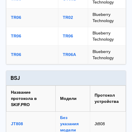
Technology
Blueberry
TR06
TR02
Technology
Blueberry
TR06
TR06
Technology
Blueberry
TR06
TR06A
Technology
BSJ
Название
Протокол
протокола в
Модели
устройства
SKIF.PRO
Без
JT808
указания
Jt808
модели