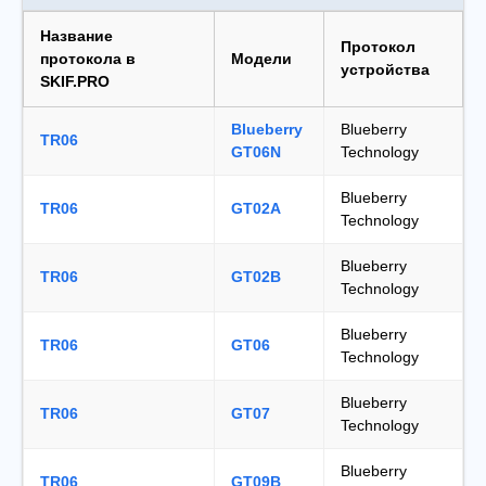
Название
Протокол
протокола в
Модели
устройства
SKIF.PRO
Blueberry
Blueberry
TR06
GT06N
Technology
Blueberry
TR06
GT02A
Technology
Blueberry
TR06
GT02B
Technology
Blueberry
TR06
GT06
Technology
Blueberry
TR06
GT07
Technology
Blueberry
TR06
GT09B