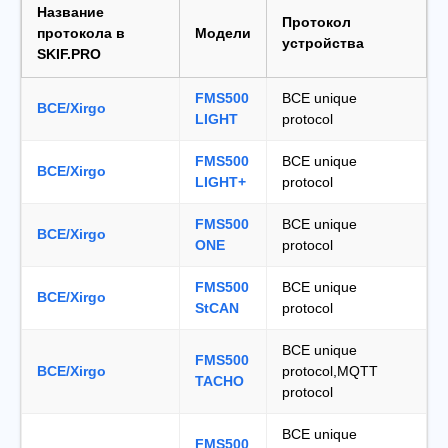
Название
Протокол
протокола в
Модели
устройства
SKIF.PRO
FMS500
BCE unique
BCE/Xirgo
LIGHT
protocol
FMS500
BCE unique
BCE/Xirgo
LIGHT+
protocol
FMS500
BCE unique
BCE/Xirgo
ONE
protocol
FMS500
BCE unique
BCE/Xirgo
StCAN
protocol
BCE unique
FMS500
BCE/Xirgo
protocol,MQTT
TACHO
protocol
BCE unique
FMS500