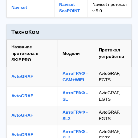
Naviset
Naviset протокол
Naviset
SeaPOINT
v 5.0
ТехноКом
Название
Протокол
протокола в
Модели
устройства
SKIF.PRO
АвтоГРАФ -
AvtoGRAF,
AvtoGRAF
GSM+WiFi
EGTS
АвтоГРАФ -
AvtoGRAF,
AvtoGRAF
SL
EGTS
АвтоГРАФ -
AvtoGRAF,
AvtoGRAF
SL2
EGTS
АвтоГРАФ -
AvtoGRAF,
AvtoGRAF