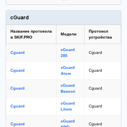
cGuard
Название протокола
Протокол
Модели
в SKIF.PRO
устройства
cGuard
Cguard
Cguard
285
cGuard
Cguard
Cguard
Atom
cGuard
Cguard
Cguard
Beacon
cGuard
Cguard
Cguard
Litom
cGuard
Cguard
Cguard