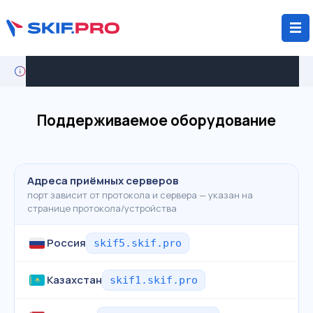
Кейс: крупный агрохолдинг мигрирует с Wialon на
SKIF.PRO
Поддерживаемое оборудование
Адреса приёмных серверов
порт зависит от протокола и сервера — указан на
странице протокола/устройства
Россия
skif5.skif.pro
Казахстан
skif1.skif.pro