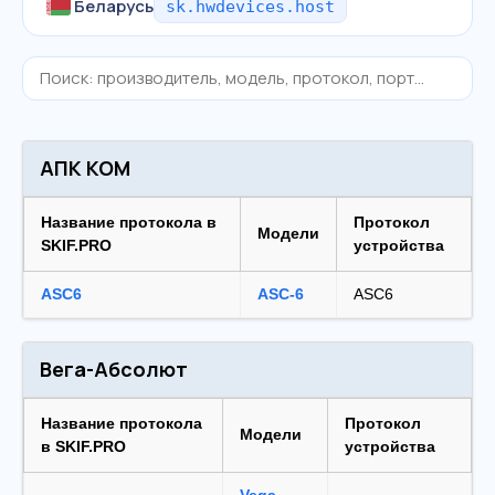
Беларусь
sk.hwdevices.host
АПК КОМ
Название протокола в
Протокол
Модели
SKIF.PRO
устройства
ASC6
ASC-6
ASC6
Вега-Абсолют
Название протокола
Протокол
Модели
в SKIF.PRO
устройства