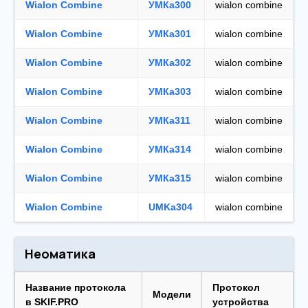
Wialon Combine
УМКа300
wialon combine
Wialon Combine
УМКа301
wialon combine
Wialon Combine
УМКа302
wialon combine
Wialon Combine
УМКа303
wialon combine
Wialon Combine
УМКа311
wialon combine
Wialon Combine
УМКа314
wialon combine
Wialon Combine
УМКа315
wialon combine
Wialon Combine
UMKa304
wialon combine
Неоматика
Название протокола
Протокол
Модели
в SKIF.PRO
устройства