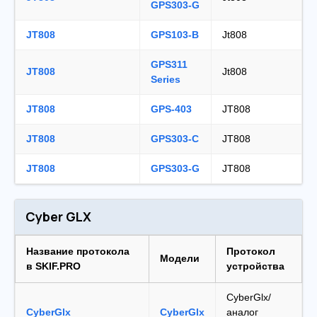
GPS303-G
JT808
GPS103-B
Jt808
GPS311
JT808
Jt808
Series
JT808
GPS-403
JT808
JT808
GPS303-C
JT808
JT808
GPS303-G
JT808
Cyber GLX
Название протокола
Протокол
Модели
в SKIF.PRO
устройства
CyberGlx/
CyberGlx
CyberGlx
аналог