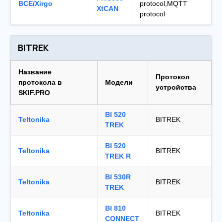
BCE/Xirgo
protocol,MQTT
XtCAN
protocol
BITREK
Название
Протокол
протокола в
Модели
устройства
SKIF.PRO
BI 520
Teltonika
BITREK
TREK
BI 520
Teltonika
BITREK
TREK R
BI 530R
Teltonika
BITREK
TREK
BI 810
Teltonika
BITREK
CONNECT