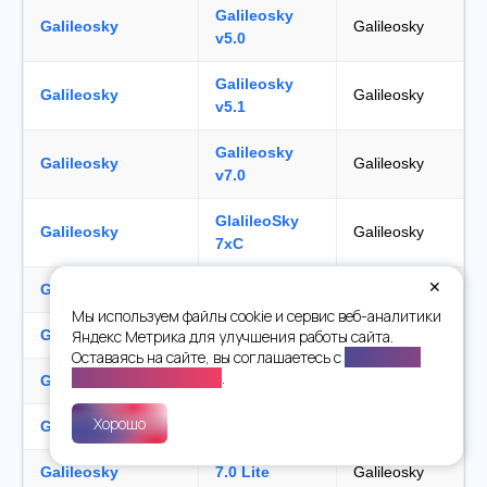
Galileosky
Galileosky
Galileosky
v5.0
Galileosky
Galileosky
Galileosky
v5.1
Galileosky
Galileosky
Galileosky
v7.0
GlalileoSky
Galileosky
Galileosky
7xC
✕
Galileosky
10 C
Galileosky
Мы используем файлы cookie и сервис веб-аналитики
Яндекс Метрика для улучшения работы сайта.
Galileosky
10 Hub
Galileosky
Оставаясь на сайте, вы соглашаетесь с
Политикой
конфиденциальности
.
Galileosky
10 Plus
Galileosky
Хорошо
Galileosky
10 Pro
Galileosky
Galileosky
7.0 Lite
Galileosky