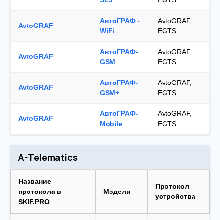
SL3
EGTS
АвтоГРАФ -
AvtoGRAF,
AvtoGRAF
WiFi
EGTS
АвтоГРАФ-
AvtoGRAF,
AvtoGRAF
GSM
EGTS
АвтоГРАФ-
AvtoGRAF,
AvtoGRAF
GSM+
EGTS
АвтоГРАФ-
AvtoGRAF,
AvtoGRAF
Mobile
EGTS
A-Telematics
Название
Протокол
протокола в
Модели
устройства
SKIF.PRO