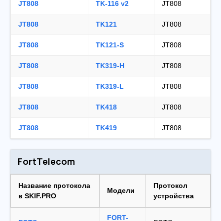
JT808
TK-116 v2
JT808
JT808
TK121
JT808
JT808
TK121-S
JT808
JT808
TK319-H
JT808
JT808
TK319-L
JT808
JT808
TK418
JT808
JT808
TK419
JT808
FortTelecom
Название протокола
Протокол
Модели
в SKIF.PRO
устройства
FORT-