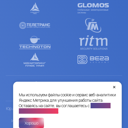
© 2012-2026 ООО «СКИФ ЭПП»
✕
В реестре Российского ПО (№2021665191).
Мы используем файлы cookie и сервис веб-аналитики
Все права защищены.
Яндекс Метрика для улучшения работы сайта.
Оставаясь на сайте, вы соглашаетесь с
Политикой
Юр.адрес 119415, Москва г, Ленинский пр-кт, дом 116, корпус 1,
конфиденциальности
.
помещение I
ИНН 9729067730, КПП 772901001, ОГРН 1177746297453
Хорошо
Код по ОКВЭД – 62.01.